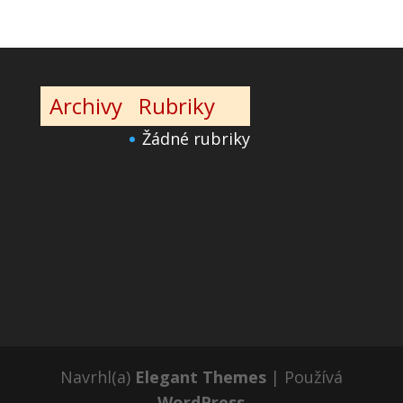
Archivy
Rubriky
Žádné rubriky
Navrhl(a)
Elegant Themes
| Používá
WordPress