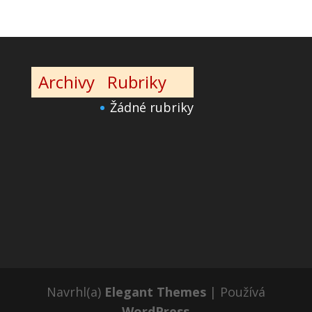
Archivy
Rubriky
Žádné rubriky
Navrhl(a)
Elegant Themes
| Používá
WordPress