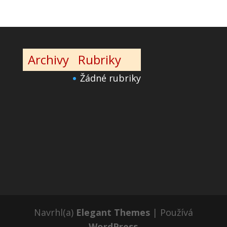
Archivy
Rubriky
Žádné rubriky
Navrhl(a)
Elegant Themes
| Používá
WordPress