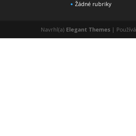
Žádné rubriky
Navrhl(a)
Elegant Themes
| Použív