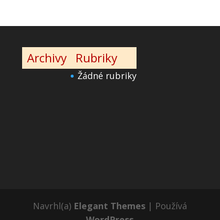
Archivy
Rubriky
Žádné rubriky
Navrhl(a)
Elegant Themes
| Používá
WordPress