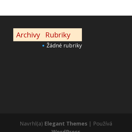
Archivy
Rubriky
Žádné rubriky
Navrhl(a)
Elegant Themes
| Používá
WordPress