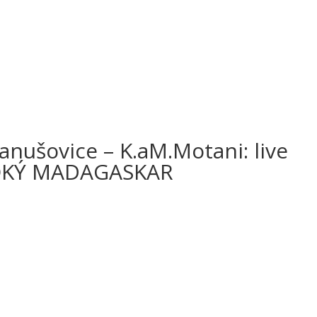
nušovice – K.aM.Motani: live
VOKÝ MADAGASKAR