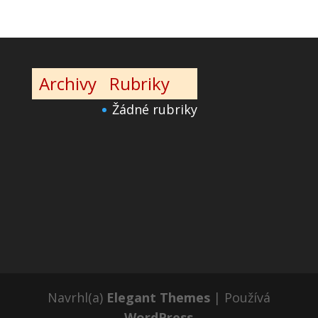
Archivy
Rubriky
Žádné rubriky
Navrhl(a)
Elegant Themes
| Používá
WordPress