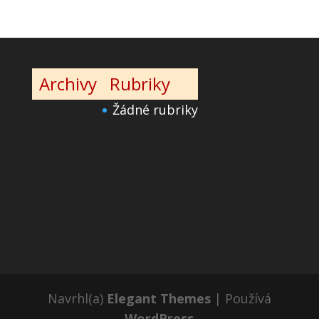
Archivy
Rubriky
Žádné rubriky
Navrhl(a)
Elegant Themes
| Používá
WordPress