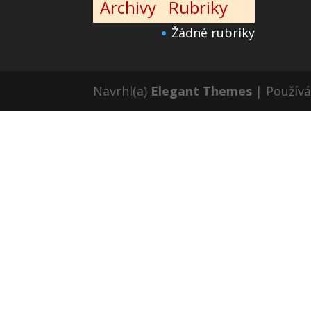
Archivy
Rubriky
Žádné rubriky
Navrhl(a)
Elegant Themes
| Použív