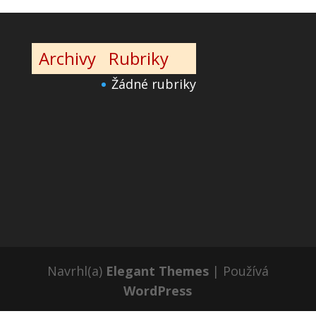
Archivy
Rubriky
Žádné rubriky
Navrhl(a)
Elegant Themes
| Používá
WordPress