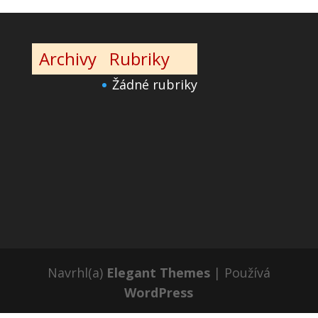
Archivy
Rubriky
Žádné rubriky
Navrhl(a)
Elegant Themes
| Používá
WordPress