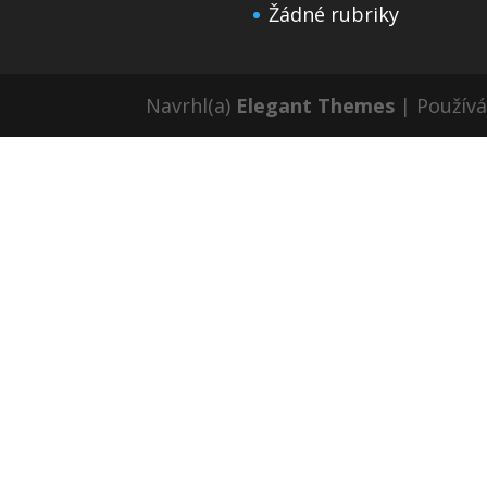
Žádné rubriky
Navrhl(a)
Elegant Themes
| Použív