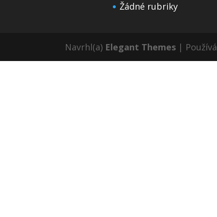
Žádné rubriky
Navrhl(a)
Elegant Themes
| Použív