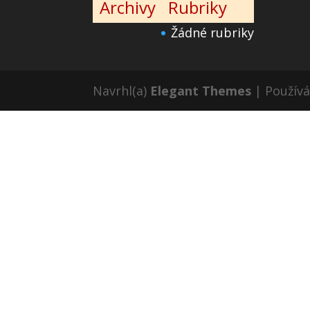
Archivy
Rubriky
Žádné rubriky
Navrhl(a)
Elegant Themes
| Použív