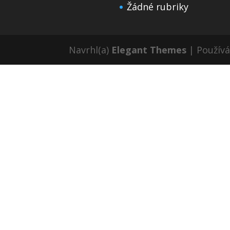
Žádné rubriky
Navrhl(a)
Elegant Themes
| Použív