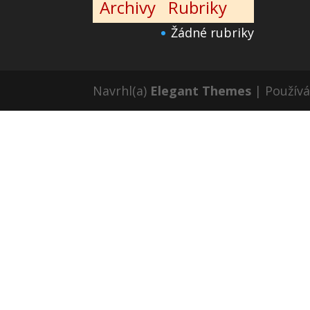
Archivy
Rubriky
Žádné rubriky
Navrhl(a)
Elegant Themes
| Použív