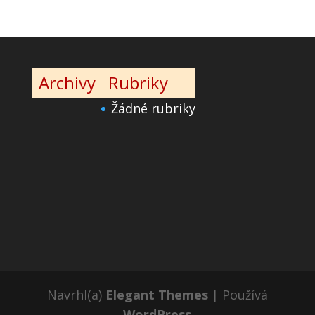
Archivy
Rubriky
Žádné rubriky
Navrhl(a)
Elegant Themes
| Používá
WordPress