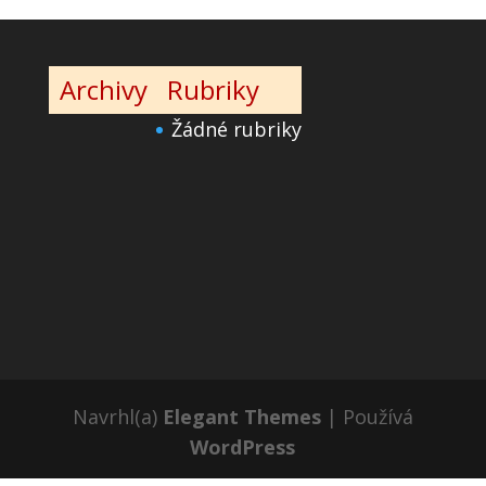
Archivy
Rubriky
Žádné rubriky
Navrhl(a)
Elegant Themes
| Používá
WordPress