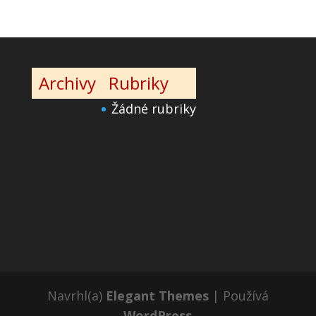
Archivy
Rubriky
Žádné rubriky
Navrhl(a)
Elegant Themes
| Používá
WordPress