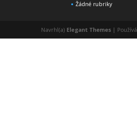
Žádné rubriky
Navrhl(a)
Elegant Themes
| Použív