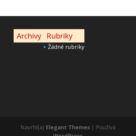
Archivy
Rubriky
Žádné rubriky
Navrhl(a)
Elegant Themes
| Používá
WordPress