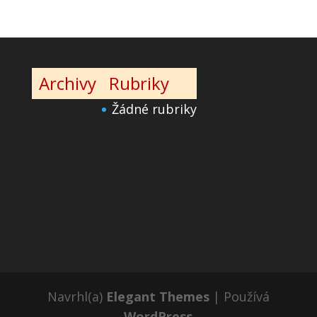
Archivy
Rubriky
Žádné rubriky
Navrhl(a)
Elegant Themes
| Používá
WordPress