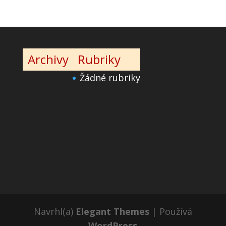
Archivy
Rubriky
Žádné rubriky
Navrhl(a)
Elegant Themes
| Používá
WordPress