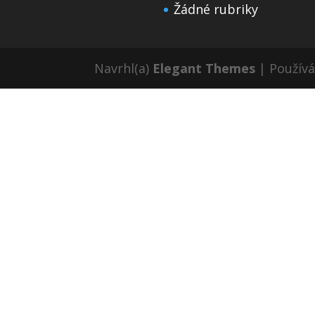
Žádné rubriky
Navrhl(a)
Elegant Themes
| Použív