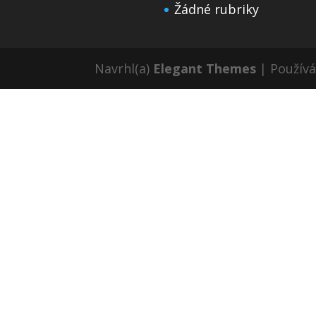
Žádné rubriky
Navrhl(a)
Elegant Themes
| Použív