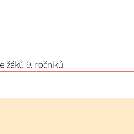
 žáků 9. ročníků